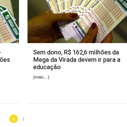
-
Sem dono, R$ 162,6 milhões da
hões
Mega da Virada devem ir para a
educação
(mais…)
1
2