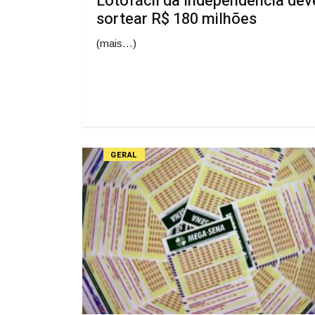
Lotofácil da Independência dev
sortear R$ 180 milhões
(mais…)
GERAL