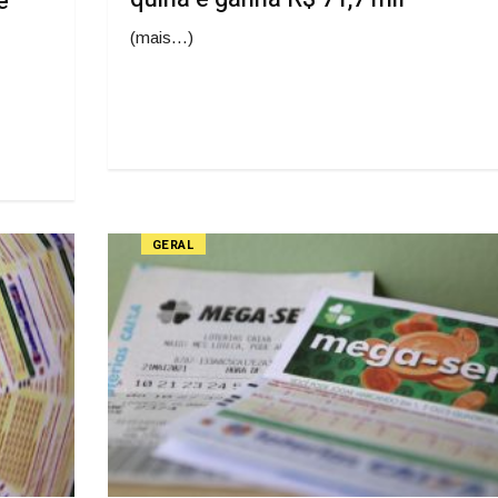
e
(mais…)
GERAL