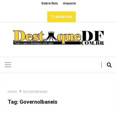
Sobre Nós
Anuncie
09/08/2026
Home
GovernoIbaneis
Tag:
GovernoIbaneis