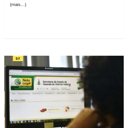
(mais…)
DF