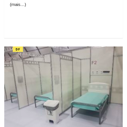
(mais…)
DF