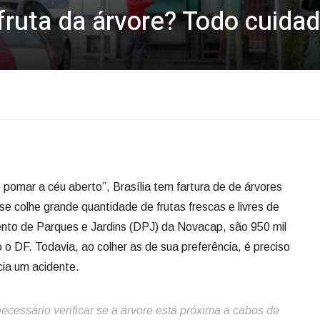
fruta da árvore? Todo cuida
omar a céu aberto”, Brasília tem fartura de de árvores
 se colhe grande quantidade de frutas frescas e livres de
to de Parques e Jardins (DPJ) da Novacap, são 950 mil
 o DF. Todavia, ao colher as de sua preferência, é preciso
cia um acidente.
cessário verificar se a árvore está próxima a cabos de