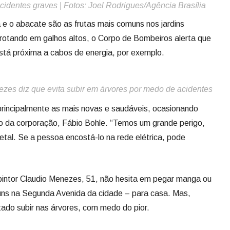
cidentes graves | Fotos: Joel Rodrigues/Agência Brasília
e o abacate são as frutas mais comuns nos jardins
brotando em galhos altos, o Corpo de Bombeiros alerta que
 está próxima a cabos de energia, por exemplo.
ezes diz que evita subir em árvores por medo de acidentes
principalmente as mais novas e saudáveis, ocasionando
tão da corporação, Fábio Bohle. “Temos um grande perigo,
al. Se a pessoa encostá-lo na rede elétrica, pode
pintor Claudio Menezes, 51, não hesita em pegar manga ou
uns na Segunda Avenida da cidade – para casa. Mas,
tado subir nas árvores, com medo do pior.