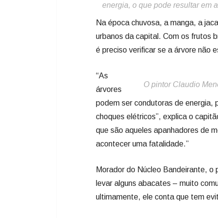
energia, o que pode resultar em a
Na época chuvosa, a manga, a jaca 
urbanos da capital. Com os frutos 
é preciso verificar se a árvore não
“As
O pintor Claudio Men
árvores
podem ser condutoras de energia, 
choques elétricos”, explica o capi
que são aqueles apanhadores de met
acontecer uma fatalidade.”
Morador do Núcleo Bandeirante, o 
levar alguns abacates – muito com
ultimamente, ele conta que tem evi