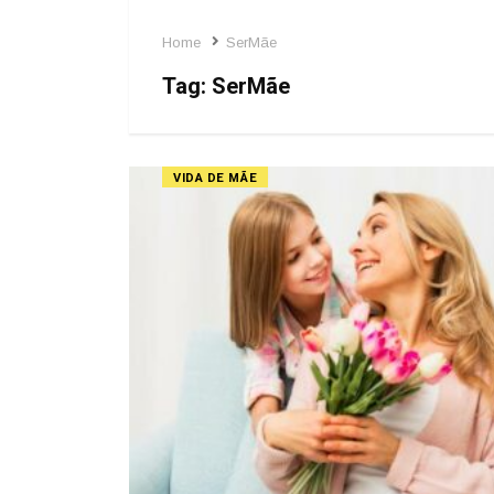
Home
SerMãe
Tag:
SerMãe
VIDA DE MÃE