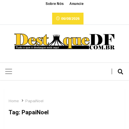
Sobre Nós
Anuncie
06/08/2026
Home
PapaiNoel
Tag:
PapaiNoel