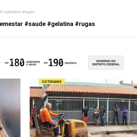
e #gelatina #rugas
emestar #saude #gelatina #rugas
COTIDIANO