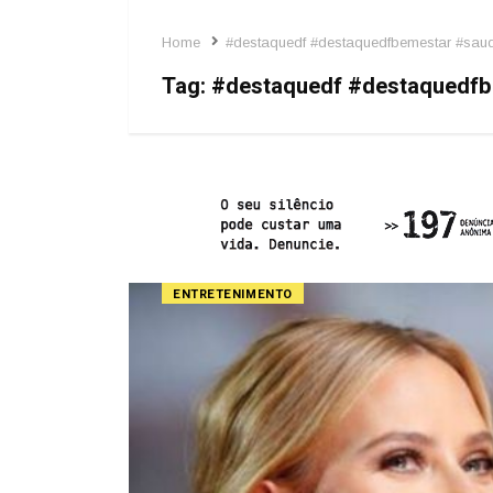
Home
#destaquedf #destaquedfbemestar #saud
Tag:
#destaquedf #destaquedfb
ENTRETENIMENTO