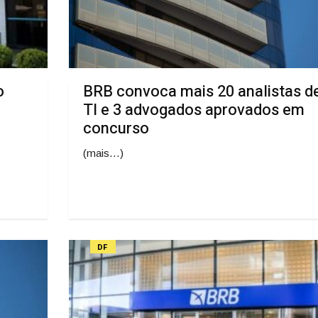
o
BRB convoca mais 20 analistas d
TI e 3 advogados aprovados em
concurso
(mais…)
DF