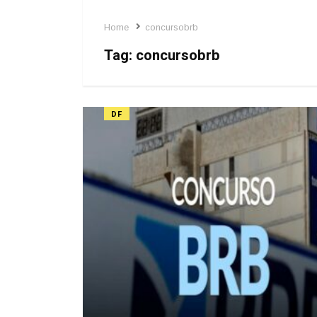
Home
concursobrb
Tag:
concursobrb
DF