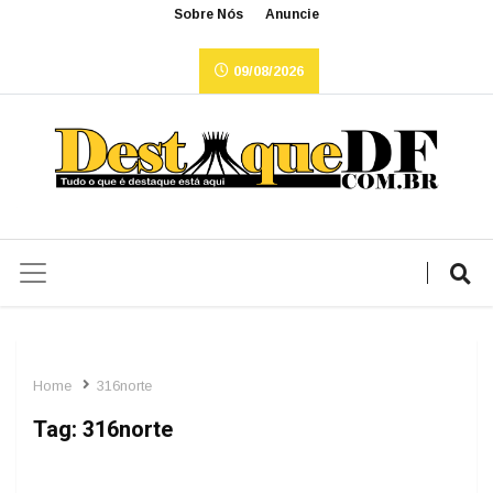
Sobre Nós
Anuncie
09/08/2026
Home
316norte
Tag:
316norte