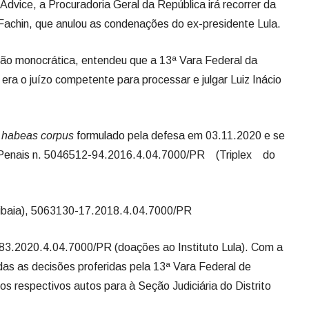
 Advice, a Procuradoria Geral da República irá recorrer da
Fachin, que anulou as condenações do ex-presidente Lula.
são monocrática, entendeu que a 13ª Vara Federal da
 era o juízo competente para processar e julgar Luiz Inácio
e
habeas corpus
formulado pela defesa em 03.11.2020 e se
s Penais n. 5046512-94.2016.4.04.7000/PR (Triplex do
tibaia), 5063130-17.2018.4.04.7000/PR
-83.2020.4.04.7000/PR (doações ao Instituto Lula). Com a
das as decisões proferidas pela 13ª Vara Federal de
s respectivos autos para à Seção Judiciária do Distrito