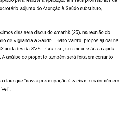
spaldo para realizar a aplicação em seus profissionais de
secretário-adjunto de Atenção à Saúde substituto,
imos dias será discutido amanhã (25), na reunião do
io de Vigilância à Saúde, Divino Valero, propôs ajudar na
 43 unidades da SVS. Para isso, será necessária a ajuda
. A análise da proposta também será feita em conjunto
.
do claro que “nossa preocupação é vacinar o maior número
vel”.