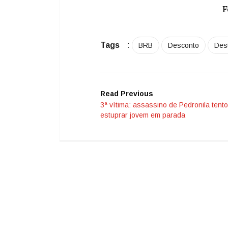
F
Tags
:
BRB
Desconto
Des
Read Previous
3ª vítima: assassino de Pedronila tent
estuprar jovem em parada