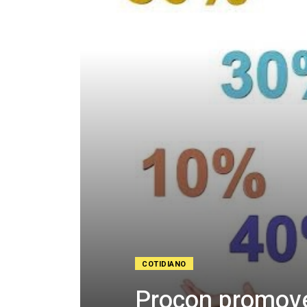
COTIDIANO
Procon promove