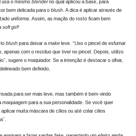
ll usa o mesmo
blender
no qual aplicou a base, para
cor bem delicada para o
blush
. A dica é aplicar através de
ultado uniforme. Assim, as maçãs do rosto ficam bem
ca
soft girl
!
rio
blush
para deixar a
make
leve. “Uso o pincel de esfumar
 apenas com o resíduo que tiver no pincel. Depois, utilizo
io”, sugere o maquiador. Se a intenção é destacar o olhar,
elineado bem definido.
nsada para ser mais leve, mas também é bem-vindo
 a maquiagem para a sua personalidade. Se você quer
 aplicar muita máscara de cílios ou até colar cílios
a”.
e ensinam a fazer sardas
fake
, garantindo um efeito ainda