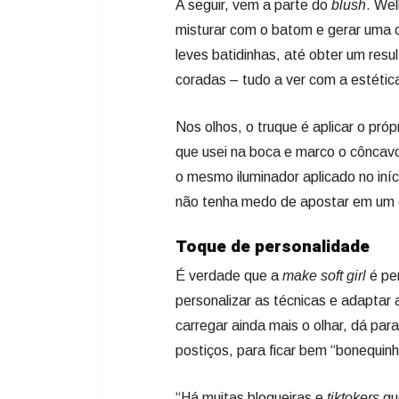
A seguir, vem a parte do
blush
. We
misturar com o batom e gerar uma 
leves batidinhas, até obter um res
coradas – tudo a ver com a estéti
Nos olhos, o truque é aplicar o próp
que usei na boca e marco o côncavo,
o mesmo iluminador aplicado no iníc
não tenha medo de apostar em um d
Toque de personalidade
É verdade que a
make soft girl
é pe
personalizar as técnicas e adaptar
carregar ainda mais o olhar, dá para
postiços, para ficar bem “bonequinh
“Há muitas blogueiras e
tiktokers
qu