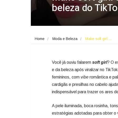
beleza do TikTo
Home
Moda e Beleza
Make soft girl:…
Você já ouviu falarem
soft girl
? O e
e da beleza após viralizar no TikTo
femininos, com
vibe
romântica e pal
cardigãs e presilhas no cabelo aj
indispensável para trazer os ares de
A pele iluminada, boca rosinha, to
estratégias adotadas para obter o 