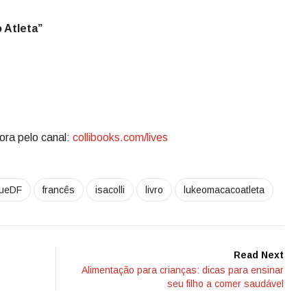
 Atleta”
ora pelo canal:
collibooks.com/lives
ueDF
francês
isacolli
livro
lukeomacacoatleta
Read Next
Alimentação para crianças: dicas para ensinar
seu filho a comer saudável