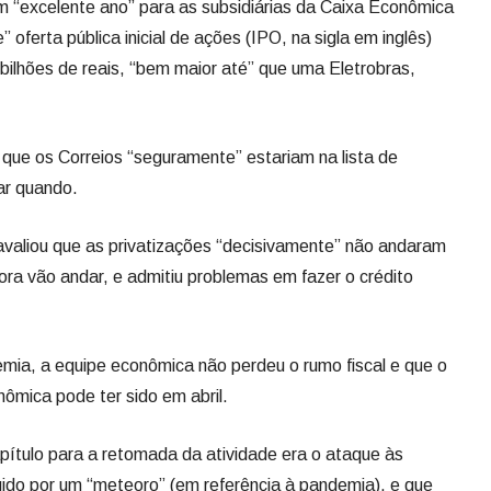
m “excelente ano” para as subsidiárias da Caixa Econômica
oferta pública inicial de ações (IPO, na sigla em inglês)
0 bilhões de reais, “bem maior até” que uma Eletrobras,
que os Correios “seguramente” estariam na lista de
ar quando.
avaliou que as privatizações “decisivamente” não andaram
ora vão andar, e admitiu problemas em fazer o crédito
mia, a equipe econômica não perdeu o rumo fiscal e que o
nômica pode ter sido em abril.
apítulo para a retomada da atividade era o ataque às
gido por um “meteoro” (em referência à pandemia), e que