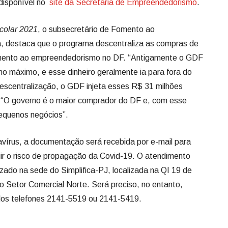
disponível no
site da Secretaria de Empreendedorismo
.
scolar 2021
, o subsecretário de Fomento ao
a, destaca que o programa descentraliza as compras de
omento ao empreendedorismo no DF. “Antigamente o GDF
o máximo, e esse dinheiro geralmente ia para fora do
descentralização, o GDF injeta esses R$ 31 milhões
. “O governo é o maior comprador do DF e, com esse
equenos negócios”.
vírus, a documentação será recebida por e-mail para
uir o risco de propagação da Covid-19. O atendimento
lizado na sede do Simplifica-PJ, localizada na QI 19 de
 Setor Comercial Norte. Será preciso, no entanto,
los telefones 2141-5519 ou 2141-5419.