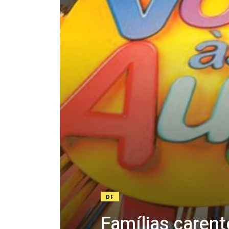
DF
Famílias caren