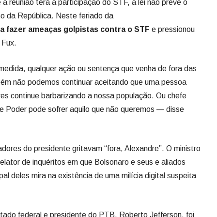
 reunião terá a participação do STF, a lei não prevê o
ho da República. Neste feriado da
a fazer ameaças golpistas contra o STF
e pressionou
 Fux.
edida, qualquer ação ou sentença que venha de fora das
mbém não podemos continuar aceitando que uma pessoa
res continue barbarizando a nossa população. Ou chefe
e Poder pode sofrer aquilo que não queremos — disse
dores do presidente gritavam “fora, Alexandre”. O ministro
elator de inquéritos em que Bolsonaro e seus e aliados
al deles mira na existência de uma milícia digital suspeita
ado federal e presidente do PTB, Roberto Jefferson, foi