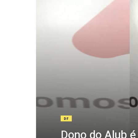
DF
Dono do Alub é 