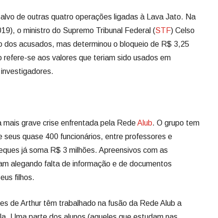
 alvo de outras quatro operações ligadas à Lava Jato. Na
19), o ministro do Supremo Tribunal Federal (
STF
) Celso
ão dos acusados, mas determinou o bloqueio de R$ 3,25
o refere-se aos valores que teriam sido usados em
investigadores.
 mais grave crise enfrentada pela Rede
Alub
. O grupo tem
 seus quase 400 funcionários, entre professores e
heques já soma R$ 3 milhões. Apreensivos com as
stam alegando falta de informação e de documentos
eus filhos.
es de Arthur têm trabalhado na fusão da Rede Alub a
ola. Uma parte dos alunos (aqueles que estudam nas