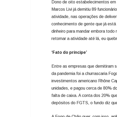
Dono de oito estabelecimentos em S
Marcos Livi já demitiu 89 funcioná
atividade, nas operações de deliv
conhecimento de gente que já está 
dinheiro para mandar embora todo 
retomar a atividade até lá, eu que
‘Fato do príncipe’
Entre as empresas que demitiram s
da pandemia foi a churrascaria Fo
investimentos americano Rhône Capi
unidades, e pagou cerca de 80% dos
falta de caixa. A conta dos 20% q
depósitos do FGTS, o fundo diz qu
A Fogo de Chão quer, com isso, apl