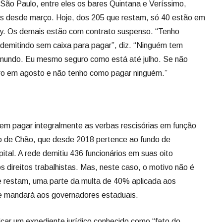
ão Paulo, entre eles os bares Quintana e Veríssimo,
rios desde março. Hoje, dos 205 que restam, só 40 estão em
ery. Os demais estão com contrato suspenso. “Tenho
demitindo sem caixa para pagar”, diz. “Ninguém tem
mundo. Eu mesmo seguro como está até julho. Se não
bro em agosto e não tenho como pagar ninguém.”
em pagar integralmente as verbas rescisórias em função
go de Chão, que desde 2018 pertence ao fundo de
tal. A rede demitiu 436 funcionários em suas oito
 direitos trabalhistas. Mas, neste caso, o motivo não é
ue restam, uma parte da multa de 40% aplicada aos
e mandará aos governadores estaduais.
icar um expediente jurídico conhecido como “fato do