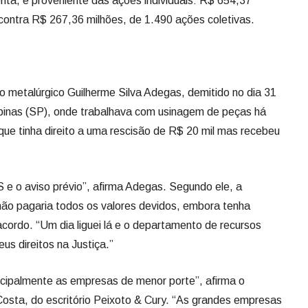
enta, é proveniente das ações individuais: R$ 654,37
 contra R$ 267,36 milhões, de 1.490 ações coletivas.
 metalúrgico Guilherme Silva Adegas, demitido no dia 31
nas (SP), onde trabalhava com usinagem de peças há
que tinha direito a uma rescisão de R$ 20 mil mas recebeu
 o aviso prévio”, afirma Adegas. Segundo ele, a
não pagaria todos os valores devidos, embora tenha
cordo. “Um dia liguei lá e o departamento de recursos
s direitos na Justiça.”
ncipalmente as empresas de menor porte”, afirma o
sta, do escritório Peixoto & Cury. “As grandes empresas