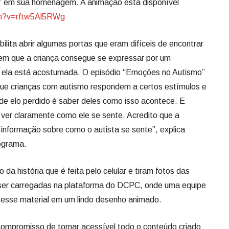
a” em sua homenagem. A animação está disponível
h?
v=rftw5Al5RWg
lita abrir algumas portas que eram difíceis de encontrar
em que a criança consegue se expressar por um
 ela está acostumada. O episódio “Emoções no Autismo”
ue crianças com autismo respondem a certos estímulos e
e elo perdido é saber deles como isso acontece. E
ver claramente como ele se sente. Acredito que a
informação sobre como o autista se sente”, explica
rograma.
da história que é feita pelo celular e tiram fotos das
 ser carregadas na plataforma do DCPC, onde uma equipe
 esse material em um lindo desenho animado.
compromisso de tornar acessível todo o conteúdo criado