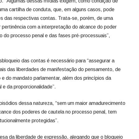
ão. “Algumas dessas mídias exigem, como condição de
uma cartilha de conduta, que, em alguns casos, pode
es das respectivas contas. Trata-se, porém, de uma
er pertinência com a interpretação do alcance do poder
ito do processo penal e das fases pré-processuais”,
sbloqueio das contas é necessário para “assegurar a
tais das liberdades de manifestação do pensamento, de
o e do mandato parlamentar, além dos princípios da
l e da proporcionalidade”.
episódios dessa natureza, “sem um maior amadurecimento
lcance dos poderes de cautela no processo penal, tem
itucionalmente protegidas”.
sa da liberdade de expressão, alegando que o bloqueio