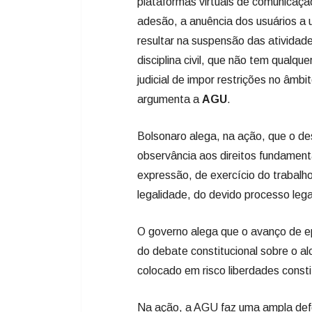
plataformas virtuais de comunicaç
adesão, a anuência dos usuários a 
resultar na suspensão das atividad
disciplina civil, que não tem qualqu
judicial de impor restrições no âmb
argumenta a
AGU
.
Bolsonaro alega, na ação, que o de
observância aos direitos fundamen
expressão, de exercício do trabalh
legalidade, do devido processo lega
O governo alega que o avanço de 
do debate constitucional sobre o a
colocado em risco liberdades const
Na ação, a AGU faz uma ampla defe