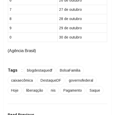
6
26 de outubro
7
27 de outubro
8
28 de outubro
9
29 de outubro
0
30 de outubro
(Agência Brasil)
Tags
:
blogdestaquedf
BolsaFamilia
caixaecômica
DestaqueDF
governofederal
Hoje
liberaqção
nis
Pagamento
Saque
Read Previous