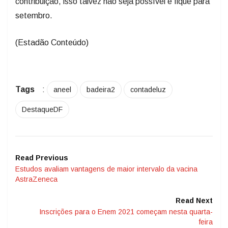
contribuição, isso talvez não seja possível e fique para
setembro.
(Estadão Conteúdo)
Tags
:
aneel
badeira2
contadeluz
DestaqueDF
Read Previous
Estudos avaliam vantagens de maior intervalo da vacina
AstraZeneca
Read Next
Inscrições para o Enem 2021 começam nesta quarta-
feira