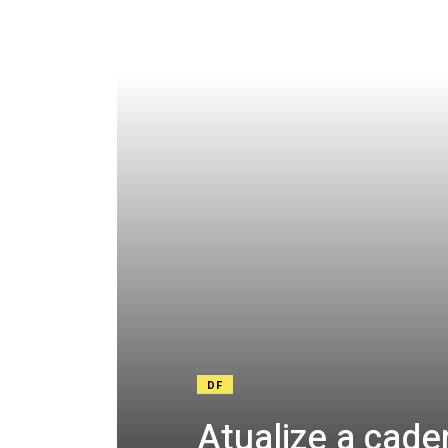
DF
Atualize a cade