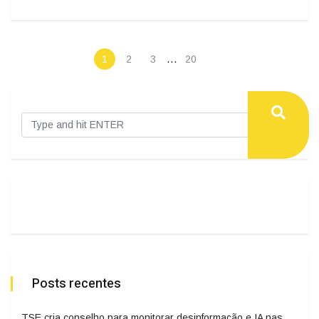
…
1
2
3
20
Posts recentes
TSE cria conselho para monitorar desinformação e IA nas