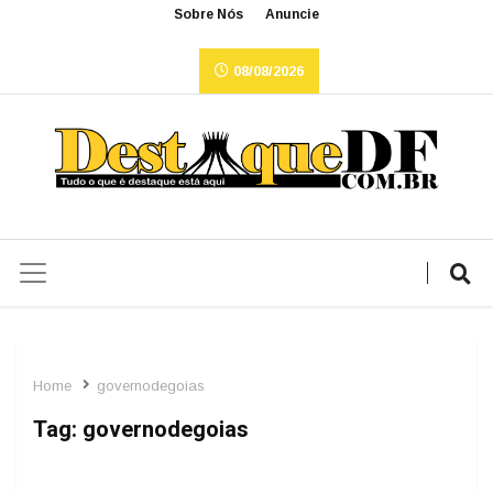
Sobre Nós
Anuncie
08/08/2026
Home
governodegoias
Tag:
governodegoias