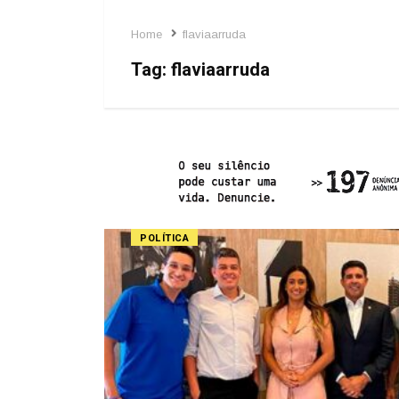
Home
flaviaarruda
Tag:
flaviaarruda
POLÍTICA