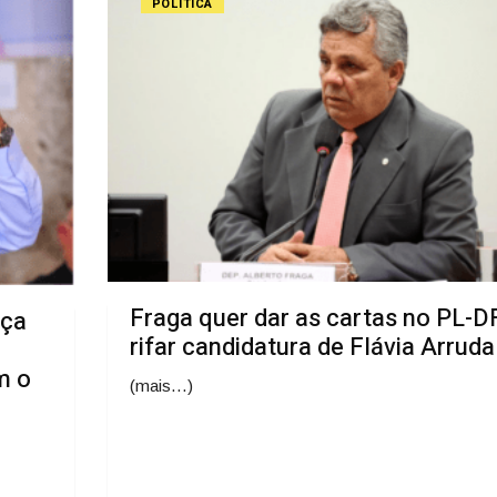
POLÍTICA
Fraga quer dar as cartas no PL-D
nça
rifar candidatura de Flávia Arruda
m o
(mais…)