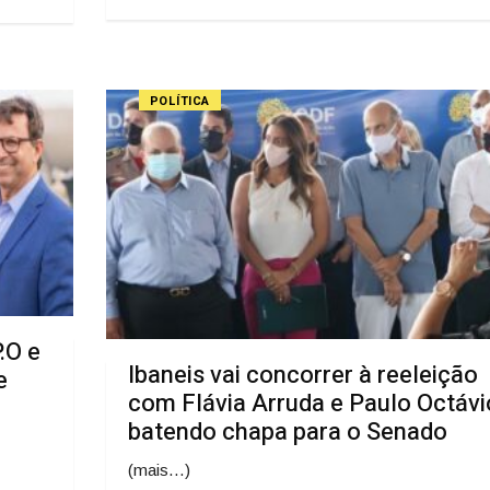
POLÍTICA
P.O e
Ibaneis vai concorrer à reeleição
e
com Flávia Arruda e Paulo Octávi
batendo chapa para o Senado
(mais…)