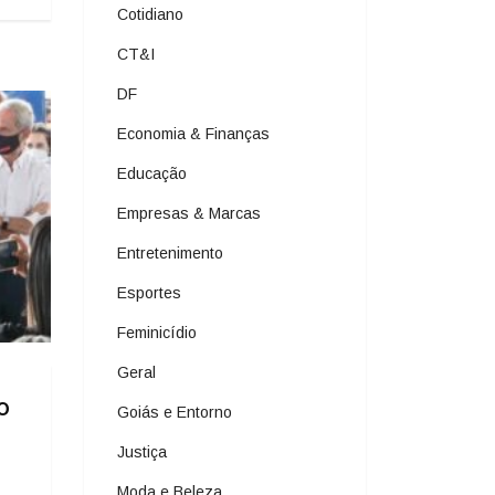
Cotidiano
CT&I
DF
Economia & Finanças
Educação
Empresas & Marcas
Entretenimento
Esportes
Feminicídio
Geral
o
Goiás e Entorno
Justiça
Moda e Beleza