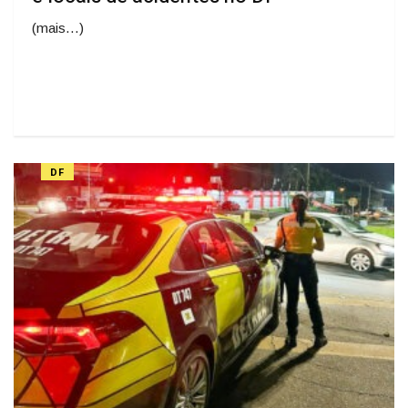
(mais…)
DF