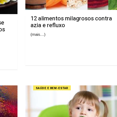
12 alimentos milagrosos contra
se
azia e refluxo
os
(mais…)
SAÚDE E BEM-ESTAR