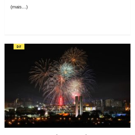
(mais…)
DF