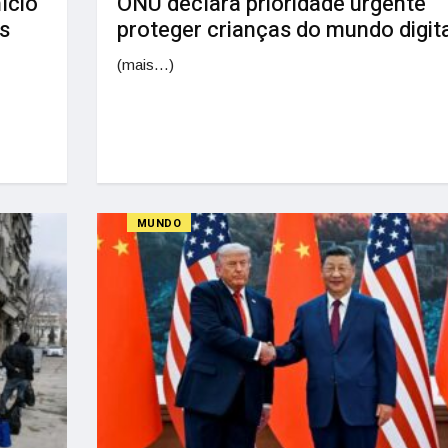
ício
ONU declara prioridade urgente
s
proteger crianças do mundo digit
(mais…)
MUNDO