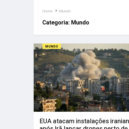
Home
Mundo
Categoria:
Mundo
MUNDO
EUA atacam instalações irania
após Irã lançar drones perto de