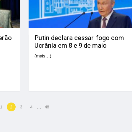
erão
Putin declara cessar-fogo com
Ucrânia em 8 e 9 de maio
(mais…)
…
1
2
3
4
48