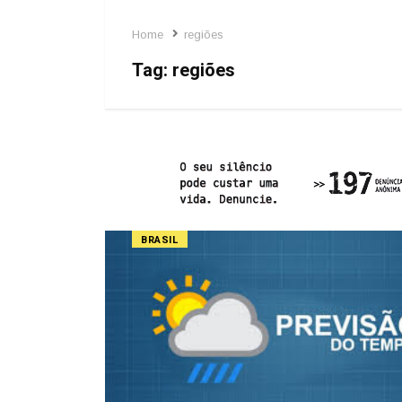
Home
regiões
Tag:
regiões
BRASIL