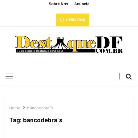
Sobre Nós
Anuncie
10/08/2026
Home
bancodebra´s
Tag:
bancodebra´s