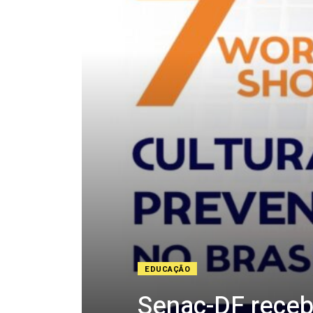
EDUCAÇÃO
Senac-DF receb