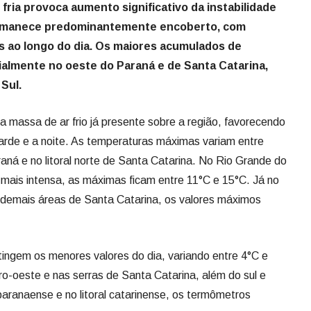
fria provoca aumento significativo da instabilidade
ermanece predominantemente encoberto, com
s ao longo do dia. Os maiores acumulados de
ialmente no oeste do Paraná e de Santa Catarina,
Sul.
 a massa de ar frio já presente sobre a região, favorecendo
tarde e a noite. As temperaturas máximas variam entre
aná e no litoral norte de Santa Catarina. No Rio Grande do
rá mais intensa, as máximas ficam entre 11°C e 15°C. Já no
 demais áreas de Santa Catarina, os valores máximos
tingem os menores valores do dia, variando entre 4°C e
ro-oeste e nas serras de Santa Catarina, além do sul e
paranaense e no litoral catarinense, os termômetros