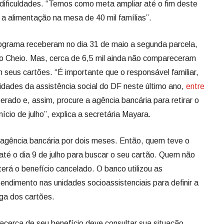
dificuldades. “Temos como meta ampliar até o fim deste
 a alimentação na mesa de 40 mil famílias”.
programa receberam no dia 31 de maio a segunda parcela,
to Cheio. Mas, cerca de 6,5 mil ainda não compareceram
 seus cartões. “É importante que o responsável familiar,
dades da assistência social do DF neste último ano,
entre
iberado e, assim, procure a agência bancária para retirar o
ício de julho”, explica a secretária Mayara.
a agência bancária por dois meses. Então, quem teve o
até o dia 9 de julho para buscar o seu cartão. Quem não
terá o benefício cancelado. O banco utilizou as
endimento nas unidades socioassistenciais para definir a
ega dos cartões.
 acerca de seu benefício deve consultar sua situação