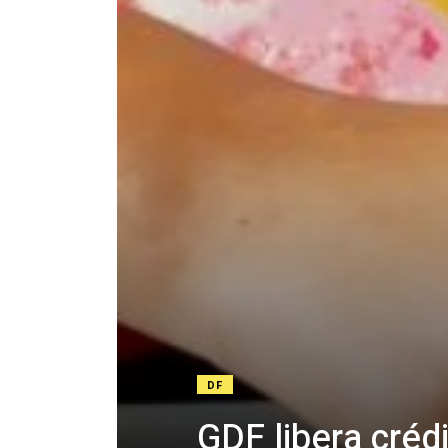
DF
GDF libera créd