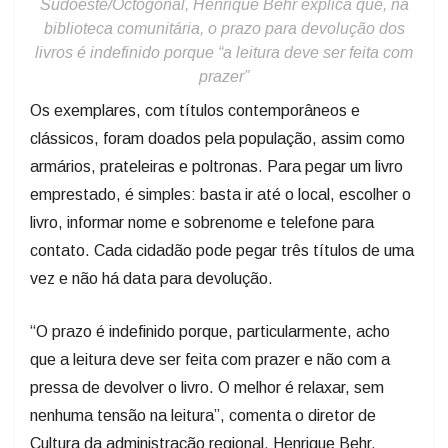
Sudoeste/Octogonal, Henrique Behr explica que, na
biblioteca comunitária, o prazo para devolução dos
livros é indefinido porque “a leitura deve ser feita com
prazer”
Os exemplares, com títulos contemporâneos e
clássicos, foram doados pela população, assim como
armários, prateleiras e poltronas. Para pegar um livro
emprestado, é simples: basta ir até o local, escolher o
livro, informar nome e sobrenome e telefone para
contato. Cada cidadão pode pegar três títulos de uma
vez e não há data para devolução.
“O prazo é indefinido porque, particularmente, acho
que a leitura deve ser feita com prazer e não com a
pressa de devolver o livro. O melhor é relaxar, sem
nenhuma tensão na leitura”, comenta o diretor de
Cultura da administração regional, Henrique Behr.