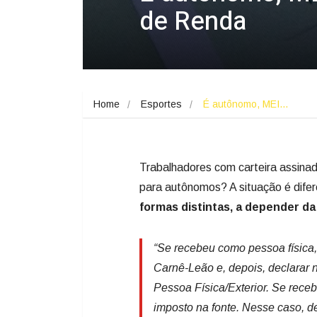
de Renda
Home
Esportes
É autônomo, MEI…
Trabalhadores com carteira assina
para autônomos? A situação é dife
formas distintas, a depender d
“Se recebeu como pessoa física
Carnê-Leão e, depois, declarar 
Pessoa Física/Exterior. Se receb
imposto na fonte. Nesse caso, d