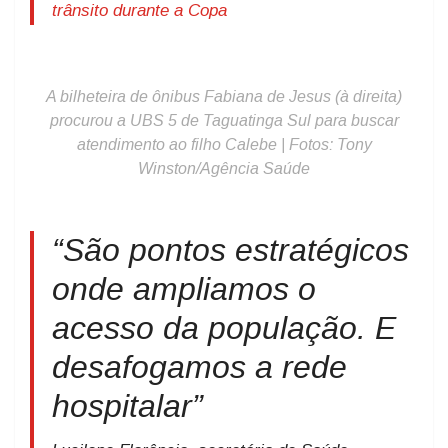
trânsito durante a Copa
A bilheteira de ônibus Fabiana de Jesus (à direita)
procurou a UBS 5 de Taguatinga Sul para buscar
atendimento ao filho Calebe | Fotos: Tony
Winston/Agência Saúde
“São pontos estratégicos
onde ampliamos o
acesso da população. E
desafogamos a rede
hospitalar”