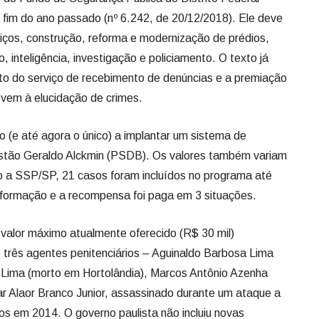
no fim do ano passado (nº 6.242, de 20/12/2018). Ele deve
viços, construção, reforma e modernização de prédios,
, inteligência, investigação e policiamento. O texto já
to do serviço de recebimento de denúncias e a premiação
evem à elucidação de crimes.
o (e até agora o único) a implantar um sistema de
stão Geraldo Alckmin (PSDB). Os valores também variam
o a SSP/SP, 21 casos foram incluídos no programa até
nformação e a recompensa foi paga em 3 situações.
 valor máximo atualmente oferecido (R$ 30 mil)
 três agentes penitenciários – Aguinaldo Barbosa Lima
 Lima (morto em Hortolândia), Marcos Antônio Azenha
itar Alaor Branco Junior, assassinado durante um ataque a
os em 2014. O governo paulista não incluiu novas