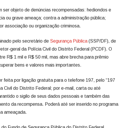
em ser objeto de denúncias recompensadas: hediondos e
ia ou grave ameaça; contra a administração pública;
por associação ou organização criminosa.
inado pelo secretário de
Segurança Pública
(SSP/DF), de
retor-geral da Polícia Civil do Distrito Federal (PCDF). O
ntre R$ 1 mil e R$ 50 mil, mas abre brecha para prêmio
cuperar bens e valores mais importantes.
r feita por ligação gratuita para o telefone 197, pelo “197
 Civil do Distrito Federal; por e-mail, carta ou até
rantido o sigilo de seus dados pessoais e também das
ento da recompensa. Poderá até ser inserido no programa
nha ameaçada.
do Fundo de Segurança Pública do Distrito Federal