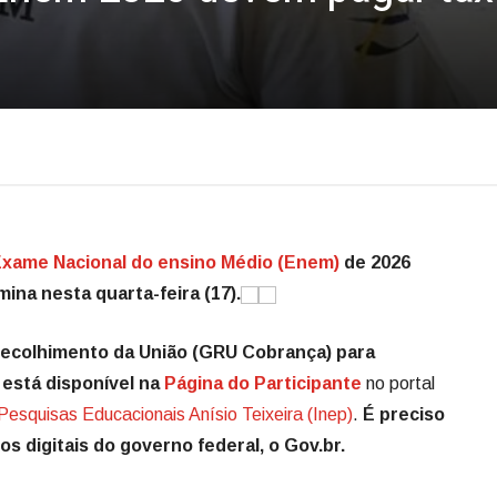
xame Nacional do ensino Médio (Enem)
de 2026
ina nesta quarta-feira (17).
 Recolhimento da União (GRU Cobrança) para
 está disponível na
Página do Participante
no portal
Pesquisas Educacionais Anísio Teixeira (Inep)
.
É preciso
os digitais do governo federal, o Gov.br.