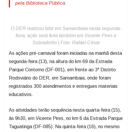
pela Biblioteca Pública
O DER realizou blitz em Samambaia nesta segunda-
feira; ação será feita também em Vicente Pires e
Sobradinho | Foto: Rafael César
As ações pré-carnaval foram iniciadas na manhã desta
segunda-feira (13), na altura do km 69 da Estrada
Parque Contorno (DF-001), em frente ao 3° Distrito
Rodoviário do DER, em Samambaia, onde foram
registrados 300 atendimentos e entregues materiais
educativos.
As atividades terão sequência nesta quarta-feira (15),
às 9h30, em Vicente Pires, no km 6 da Estrada Parque
Taguatinga (DF-085). Na quinta-feira (16), no mesmo