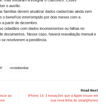
re, mas voltaram a integrar o CadÚnico. Esses
ber o auxílio.
as famílias devem atualizar dados cadastrais ainda sem
o o benefício interrompido por dois meses com a
o a partir de dezembro.
po cidadãos com dados inconsistentes ou falhas no
de documentos. Nesse caso, haverá reavaliação mensal e
o se resolverem a pendência.
DF
rendafamiliar
Read Next
resce ao
IPhone 14: 3 inovações que a Apple trouxe em
ese
sua nova linha de smartphones