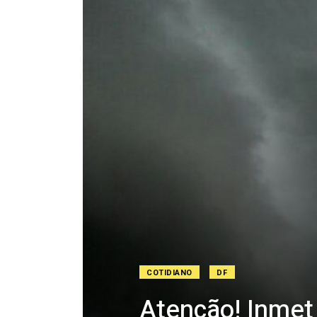
COTIDIANO
DF
Atenção! Inmet 